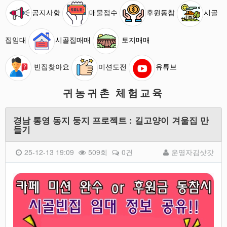
공지사항
매물접수
후원동참
시골
집임대
시골집매매
토지매매
빈집찾아요
미션도전
유튜브
귀농귀촌 체험교육
경남 통영 동지 둥지 프로젝트 : 길고양이 겨울집 만
들기
25-12-13 19:09
509회
0건
운영자김삿갓
본문