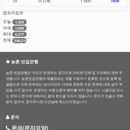
10
이지혁
1,000
New
접속자집계
오늘
1,459
어제
1,698
최대
2,377
전체
248,210
농촌 빈집은행
농촌 빈집은행은 개인이 운영하는 공간으로,어떠한 단체 및 지자체와 전혀 무
관합니다. 농촌빈집은행의 매물정보는 개별 이용자가 등록한 것으로,등록 및
열람으로 인해 문제되는 당사자간의 거래에 관련한 모든 문제에 대해 법적 책
임을 지지 않으며, 운영자는 부동산중개 행위를 하지 않습니다. 시골빈집 있냐
는 문의나 문자에 대해서는 절대 회신을 드리지 않습니다. 문의가 있을시 전화
받지 않으며, 문자주시면 시간날때 회신드리겠습니다.
문의
문의(문자요망)