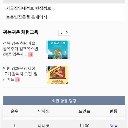
시골집임대정보 빈집정보…
농촌빈집은행 홈페이지 …
귀농귀촌 체험교육
경북 경주 청년마을
공유주거 감포유스빌
2025 입주자…
H
인천 강화군 잠시섬
17기 참여자 모집_얼
리버드
H
회원 활동 랭킹
순위
닉네임
포인트
변동
1
나나코
1,100
New