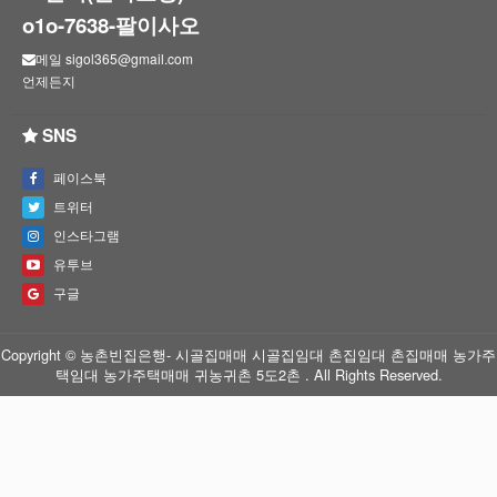
o1o-7638-팔이사오
메일 sigol365@gmail.com
언제든지
SNS
페이스북
트위터
인스타그램
유투브
구글
Copyright © 농촌빈집은행- 시골집매매 시골집임대 촌집임대 촌집매매 농가주
택임대 농가주택매매 귀농귀촌 5도2촌 . All Rights Reserved.