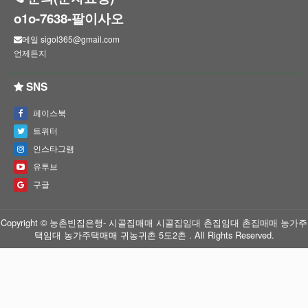
o1o-7638-팔이사오
메일 sigol365@gmail.com
언제든지
SNS
페이스북
트위터
인스타그램
유투브
구글
Copyright © 농촌빈집은행- 시골집매매 시골집임대 촌집임대 촌집매매 농가주
택임대 농가주택매매 귀농귀촌 5도2촌 . All Rights Reserved.