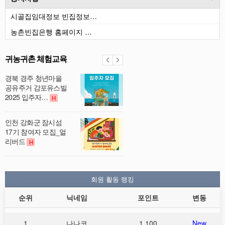
시골집임대정보 빈집정보…
농촌빈집은행 홈페이지 …
귀농귀촌 체험교육
경북 경주 청년마을
공유주거 감포유스빌
2025 입주자…
H
인천 강화군 잠시섬
17기 참여자 모집_얼
리버드
H
회원 활동 랭킹
순위
닉네임
포인트
변동
1
나나코
1,100
New