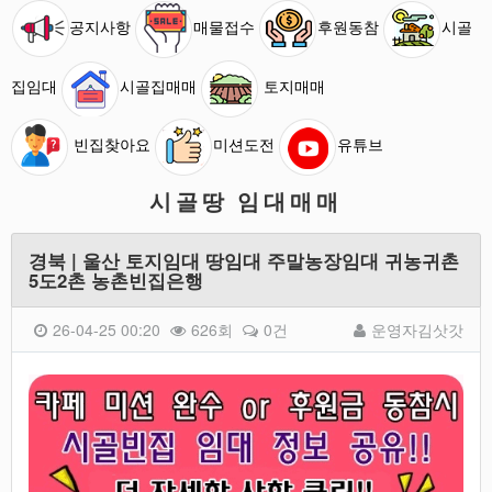
공지사항
매물접수
후원동참
시골
집임대
시골집매매
토지매매
빈집찾아요
미션도전
유튜브
시골땅 임대매매
경북 | 울산 토지임대 땅임대 주말농장임대 귀농귀촌
5도2촌 농촌빈집은행
26-04-25 00:20
626회
0건
운영자김삿갓
본문