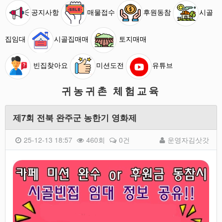
공지사항
매물접수
후원동참
시골
집임대
시골집매매
토지매매
빈집찾아요
미션도전
유튜브
귀농귀촌 체험교육
제7회 전북 완주군 농한기 영화제
25-12-13 18:57
460회
0건
운영자김삿갓
본문