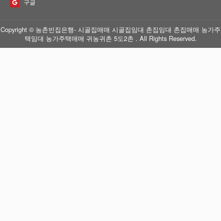
구글
Copyright © 농촌빈집은행- 시골집매매 시골집임대 촌집임대 촌집매매 농가주
택임대 농가주택매매 귀농귀촌 5도2촌 . All Rights Reserved.