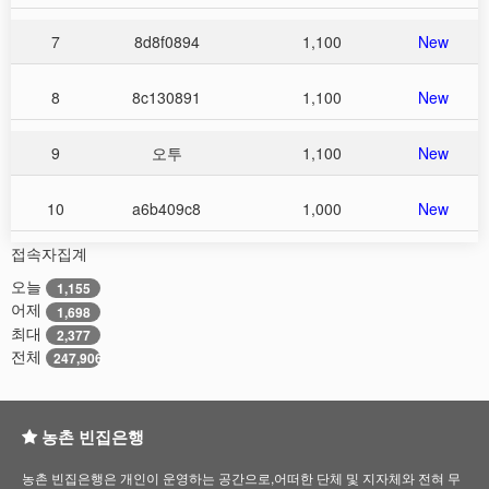
7
8d8f0894
1,100
New
8
8c130891
1,100
New
9
오투
1,100
New
10
a6b409c8
1,000
New
접속자집계
오늘
1,155
어제
1,698
최대
2,377
전체
247,906
농촌 빈집은행
농촌 빈집은행은 개인이 운영하는 공간으로,어떠한 단체 및 지자체와 전혀 무