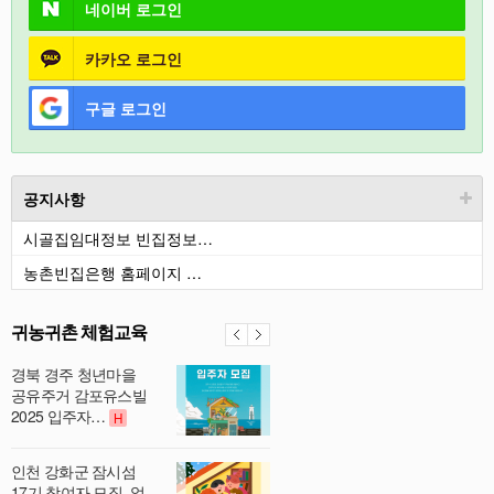
네이버
로그인
카카오
로그인
구글
로그인
공지사항
시골집임대정보 빈집정보…
농촌빈집은행 홈페이지 …
귀농귀촌 체험교육
경북 경주 청년마을
공유주거 감포유스빌
2025 입주자…
H
인천 강화군 잠시섬
17기 참여자 모집_얼