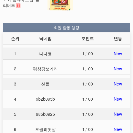
리버드
H
회원 활동 랭킹
순위
닉네임
포인트
변동
1
나나코
1,100
New
2
평창강쏘가리
1,100
New
3
산돌
1,100
New
4
9b2b095b
1,100
New
5
985b0925
1,100
New
6
오월의햇살
1,100
New